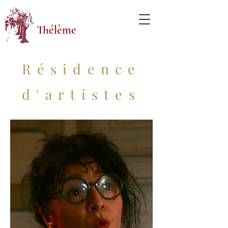
Thélème
Résidence
d'artistes