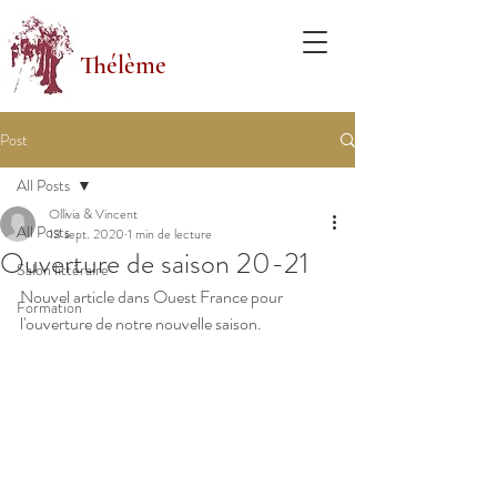
Thélème
Post
All Posts
Ollivia & Vincent
All Posts
13 sept. 2020
1 min de lecture
Ouverture de saison 20-21
Salon littéraire
Nouvel article dans Ouest France pour 
Formation
l'ouverture de notre nouvelle saison. 