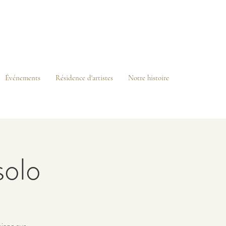
Événements
Résidence d'artistes
Notre histoire
solo
iano sur