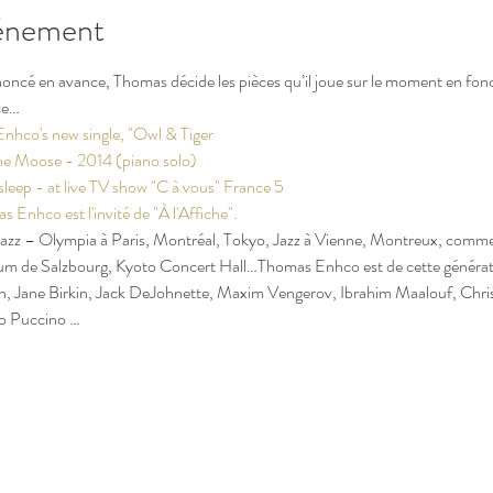
vénement
ncé en avance, Thomas décide les pièces qu’il joue sur le moment en foncti
ce…
Enhco's new single, "Owl & Tiger
e Moose - 2014 (piano solo)
ep - at live TV show "C à vous" France 5 
nhco est l'invité de "À l'Affiche". 
 Jazz – Olympia à Paris, Montréal, Tokyo, Jazz à Vienne, Montreux, comme
um de Salzbourg, Kyoto Concert Hall…Thomas Enhco est de cette générati
tern, Jane Birkin, Jack DeJohnette, Maxim Vengerov, Ibrahim Maalouf, Chr
o Puccino …