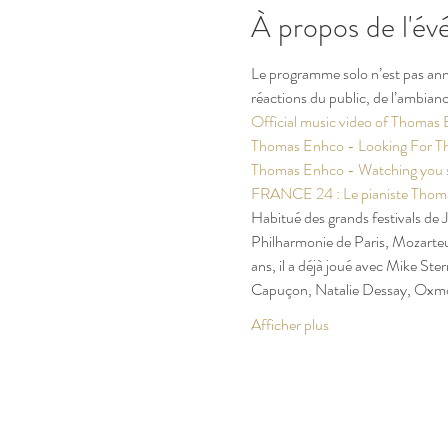
À propos de l'é
Le programme solo n’est pas anno
réactions du public, de l’ambian
Official music video of Thomas 
Thomas Enhco - Looking For Th
Thomas Enhco - Watching you sle
FRANCE 24 : Le pianiste Thomas E
Habitué des grands festivals de
Philharmonie de Paris, Mozarte
ans, il a déjà joué avec Mike S
Capuçon, Natalie Dessay, Oxm
Afficher plus