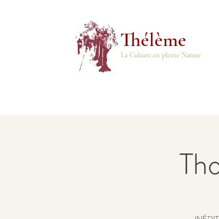
Thélème
La Culture en pleine Nature
Tho
INÉDIT 