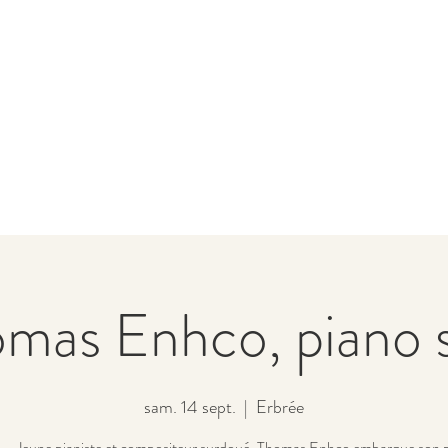
mas Enhco, piano 
sam. 14 sept.
  |  
Erbrée
– Jeune pianiste et compositeur surdoué, Thomas Enhco embarque son p