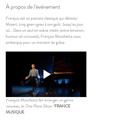
À propos de l'événement
François est un pianiste classique qui déteste 
Mozart, trop gnan-gnan à son goût. Jusqu’au jour 
où… Dans un seul en scène inédit, entre émotion, 
humour et virtuosité, François Moschetta nous 
embarque pour un moment de grâce. 
François Moschetta fait émerger un genre 
nouveau, le One Piano Show !
FRANCE 
MUSIQUE
Un des pianistes les plus talentueux de sa 