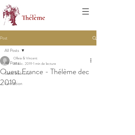
Thélème
Post
All Posts
Ollivia & Vincent
All Posts
31 déc. 2019
1 min de lecture
Ouest France - Thélème dec
Salon littéraire
2019
Formation